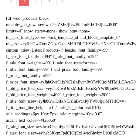
1
2
3
[td_woo_products_block
modules_on_row=»eyJwaG9uZSI6IjUwJSIsImFsbCI6IjUwJSJ9″
limit=»4″ show_stars=»none» show_btn=»none»
td_ajax_filter_type=»» block_template_id=»td_block_template_6″
tdc_css=»eyJhbGwiOnsiZGlzcGxheSI6IiJ9LCJsYW5kc2NhcGUiOnsi
custom_title=»Latest Products» f_header_font_family=»99″
f_ajax_font_family=»394″ f_sale_font_family=»394″
f_sale_font_weight=»400″ f_sale_font_transform=»»
f_title_font_family=»99″ f_old_price_font_family=»99″
f_price_font_family=»99″
f_price_font_size=»eyJhbGwiOiIxNCIsInBvcnRyYWl0IjoiMTMiLCJwaG9
f_old_price_font_size=»eyJhbGwiOiIxMiIsInBvcnRyYWl0IjoiMTEiLCJw
f_old_price_font_weight=»400″ f_price_font_weight=»500″
f_title_font_size=»eyJhbGwiOiIxNCIsInBvcnRyYWl0IjoiMTIifQ==»
f_title_font_line_height=»1.2″ sale_bg_color=»#ffffff»
sale_padding=»6px 10px 5px» sale_margin=»10px 0 0″
accent_text_color=»#f26060″
f_sale_font_size=»eyJwb3J0cmFpdCI6IjExIiwicGhvbmUiOiI5IiwiYWxsI
f_ajax_font_size=»eyJwb3J0cmFpdCI6IjExIiwicGhvbmUiOiIxMCJ9″