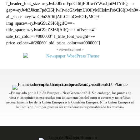
f_header_font_size=»eyJwb3J0cmFpdCI6IjE0IiwiYWxsIjoiMTYifQ==»
gap=»eyJwb3J0cmFpdCI6IjIwIiwicGhvbmUiOiIyMCIsImFsbCI6IjIwIn0=
all_space=»eyJwaG9uZSI6IjAiLCJhbGwiOiIyMCJ9″
img_space=»eyJwaG9uZSI6IjgifQ==»
title_space=»eyJwaG9uZSI6IjAifQ==» offset=»4″
sale_txt_color=»#000000″ f_title_font_weight=»»
price_color=»#f26060″ old_price_color=»#000000″]
- Advertisement -
«Financiado por la Unión Europea - NextGenerationEU. Sin embargo, los puntos de
vista y las opiniones expresadas son únicamente los del autor o autores y no reflejan
necesariamente los de la Unión Europea o la Comisión Europea. Ni la Unión Europea ni
la Comisión Europea pueden ser consideradas responsables de las mismas»